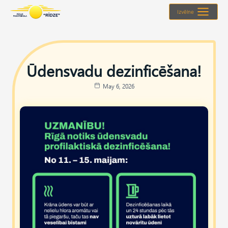
Skip
Izvēlne
to
content
Ūdensvadu dezinficēšana!
May 6, 2026