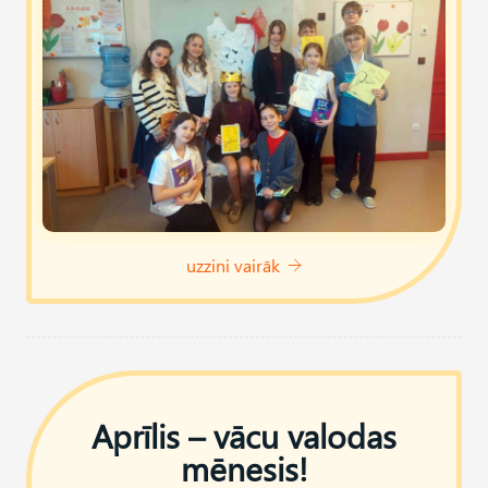
uzzini vairāk
Aprīlis – vācu valodas
mēnesis!