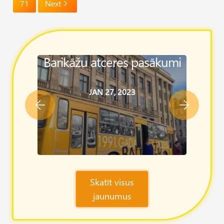
71
Next
īdzē
Barikāžu atceres pasākumi
Pama
Olimp
JAN 27, 2023
Skatīt visus
jaunumus