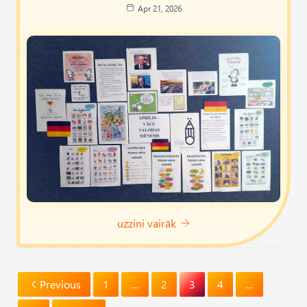
Apr 21, 2026
uzzini vairāk
Previous
1
…
2
3
4
…