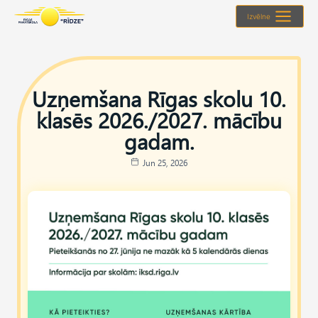
Skip
Izvēlne
to
content
Uzņemšana Rīgas skolu 10.
klasēs 2026./2027. mācību
gadam.
Jun 25, 2026