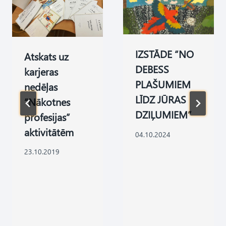
IZSTĀDE “NO
Atskats uz
DEBESS
karjeras
PLAŠUMIEM
nedēļas
LĪDZ JŪRAS
“Nākotnes
DZIĻUMIEM”
profesijas”
aktivitātēm
04.10.2024
23.10.2019