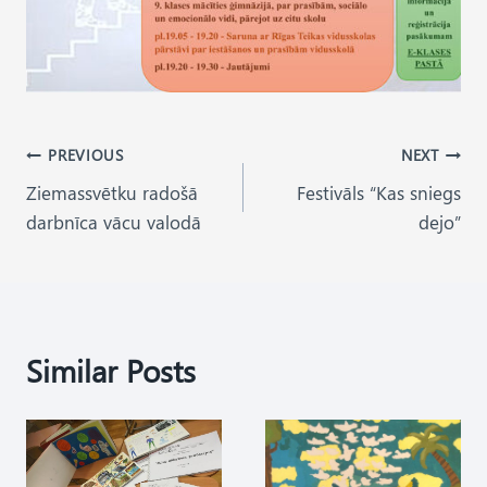
Post
PREVIOUS
NEXT
Ziemassvētku radošā
Festivāls “Kas sniegs
navigation
darbnīca vācu valodā
dejo”
Similar Posts