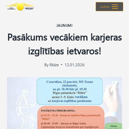
Skip
Izvēlne
to
content
JAUNUMI
Pasākums vecākiem karjeras
izglītības ietvaros!
By
Rīdze
12.01.2026