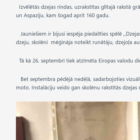
Izvēlētās dzejas rindas, uzrakstītas glītajā rakstā grā
un Aspaziju, kam šogad aprit 160 gadu.
Jauniešiem ir bijusi iespēja piedalīties spēlē ,,Dzej
dzeju, skolēni mēģināja noteikt runātāju, dzejoļa 
Tā kā 26. septembrī tiek atzīmēta Eiropas valodu die
Bet septembra pēdējā nedēļā, sadarbojoties vizuālās m
moto. Instalāciju veido gan skolēnu rakstītās dzejas 