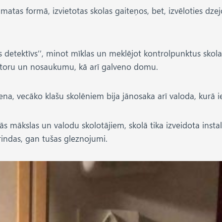
matas formā, izvietotas skolas gaiteņos, bet, izvēloties dzejol
as detektīvs’’, minot mīklas un meklējot kontrolpunktus skola
autoru un nosaukumu, kā arī galveno domu.
na, vecāko klašu skolēniem bija jānosaka arī valoda, kurā ie
ākslas un valodu skolotājiem, skolā tika izveidota instalāci
rindas, gan tušas gleznojumi.