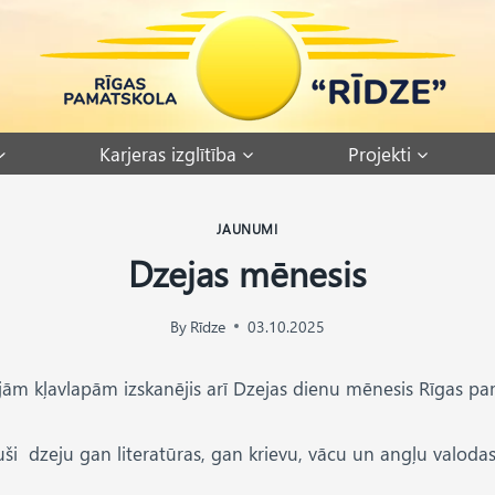
Karjeras izglītība
Projekti
JAUNUMI
Dzejas mēnesis
By
Rīdze
03.10.2025
ām kļavlapām izskanējis arī Dzejas dienu mēnesis Rīgas pama
rējuši dzeju gan literatūras, gan krievu, vācu un angļu valoda