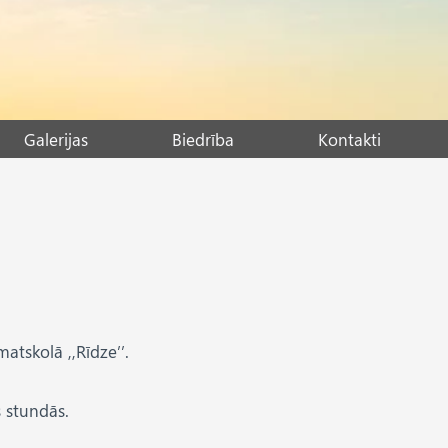
Galerijas
Biedrība
Kontakti
tskolā ,,Rīdze’’.
s stundās.