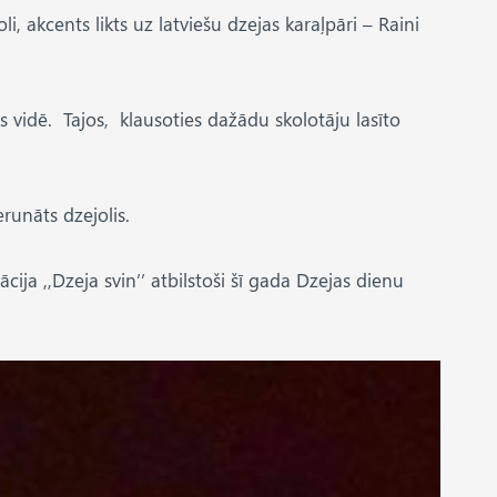
i, akcents likts uz latviešu dzejas karaļpāri – Raini
s vidē. Tajos, klausoties dažādu skolotāju lasīto
runāts dzejolis.
ja ,,Dzeja svin’’ atbilstoši šī gada Dzejas dienu