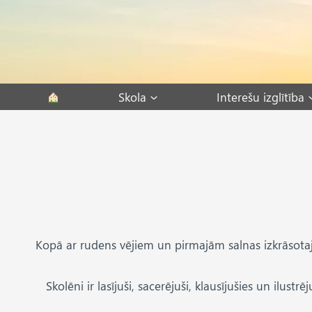
Skip
to
content
Skola
Interešu izglītība
Kopā ar rudens vējiem un pirmajām salnas izkrāsotaj
Skolēni ir lasījuši, sacerējuši, klausījušies un ilust