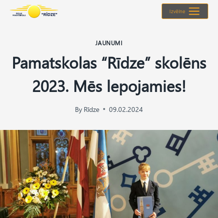
Skip
Izvēlne
to
content
JAUNUMI
Pamatskolas “Rīdze” skolēns
2023. Mēs lepojamies!
By
Rīdze
09.02.2024