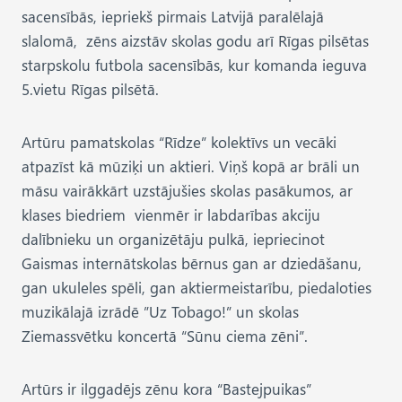
sacensībās, iepriekš pirmais Latvijā paralēlajā
slalomā, zēns aizstāv skolas godu arī Rīgas pilsētas
starpskolu futbola sacensībās, kur komanda ieguva
5.vietu Rīgas pilsētā.
Artūru pamatskolas “Rīdze” kolektīvs un vecāki
atpazīst kā mūziķi un aktieri. Viņš kopā ar brāli un
māsu vairākkārt uzstājušies skolas pasākumos, ar
klases biedriem vienmēr ir labdarības akciju
dalībnieku un organizētāju pulkā, iepriecinot
Gaismas internātskolas bērnus gan ar dziedāšanu,
gan ukuleles spēli, gan aktiermeistarību, piedaloties
muzikālajā izrādē ”Uz Tobago!” un skolas
Ziemassvētku koncertā “Sūnu ciema zēni”.
Artūrs ir ilggadējs zēnu kora “Bastejpuikas”