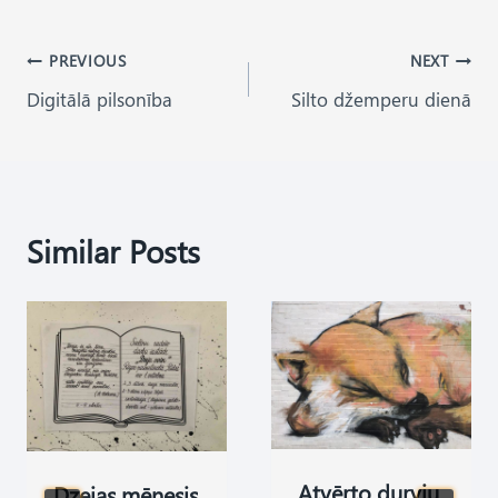
Post
PREVIOUS
NEXT
Digitālā pilsonība
Silto džemperu dienā
navigation
Similar Posts
Atvērto durvju
Dzejas mēnesis