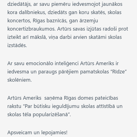
dziedātājs, ar savu piemēru iedvesmojot jaunākos
kora dalībniekus, dziedāts gan koru skatēs, skolas
koncertos, Rīgas baznīcās, gan ārzemju
koncertizbraukumos. Artūrs savas izjūtas radoši prot
izteikt arī mākslā, viņa darbi arvien skatāmi skolas
izstādēs.
Ar savu emocionālo inteliģenci Artūrs Ameriks ir
iedvesma un paraugs pārējiem pamatskolas “Rīdze”
skolēniem.
Artūrs Ameriks saņēma Rīgas domes pateicības
rakstu “Par būtisku ieguldījumu skolas attīstībā un
skolas tēla popularizēšanā”.
Apsveicam un lepojamies!