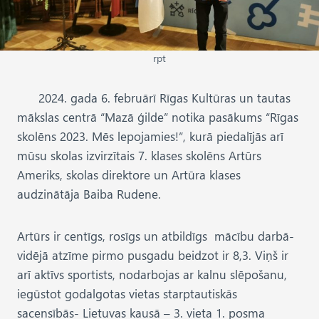
rpt
2024. gada 6. februārī Rīgas Kultūras un tautas
mākslas centrā “Mazā ģilde” notika pasākums “Rīgas
skolēns 2023. Mēs lepojamies!”, kurā piedalījās arī
mūsu skolas izvirzītais 7. klases skolēns Artūrs
Ameriks, skolas direktore un Artūra klases
audzinātāja Baiba Rudene.
Artūrs ir centīgs, rosīgs un atbildīgs mācību darbā-
vidējā atzīme pirmo pusgadu beidzot ir 8,3. Viņš ir
arī aktīvs sportists, nodarbojas ar kalnu slēpošanu,
iegūstot godalgotas vietas starptautiskās
sacensībās- Lietuvas kausā – 3. vieta 1. posma