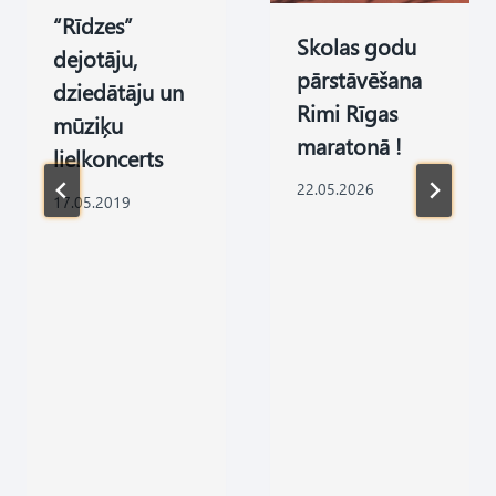
“Rīdzes”
Skolas godu
dejotāju,
pārstāvēšana
dziedātāju un
Rimi Rīgas
mūziķu
maratonā !
lielkoncerts
22.05.2026
17.05.2019