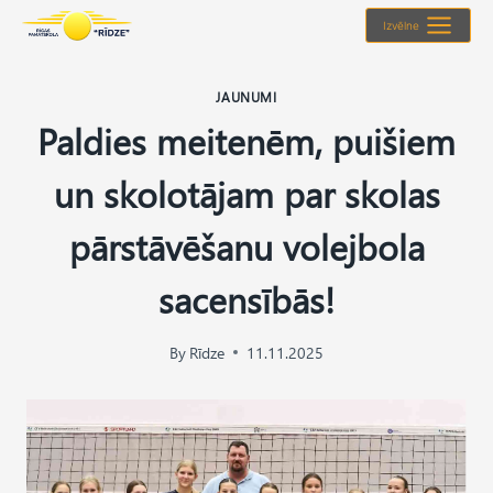
Skip
Izvēlne
to
content
JAUNUMI
Paldies meitenēm, puišiem
un skolotājam par skolas
pārstāvēšanu volejbola
sacensībās!
By
Rīdze
11.11.2025