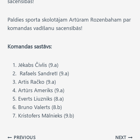
sacensībās!
Paldies sporta skolotājam Artūram Rozenbaham par
komandas vadīšanu sacensībās!
Komandas sastāvs:
Jēkabs Čivlis (9.a)
Rafaels Sandretī (9.a)
Artis Račko (9.a)
Artūrs Ameriks (9.a)
Everts Liuzniks (8.a)
Bruno Valerts (8.b)
Kristofers Mālnieks (9.b)
Post
PREVIOUS
NEXT