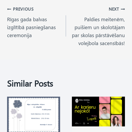
Post
PREVIOUS
NEXT
Rīgas gada balvas
Paldies meitenēm,
navigation
izglītībā pasniegšanas
puišiem un skolotājam
ceremonija
par skolas pārstāvēšanu
volejbola sacensībās!
Similar Posts