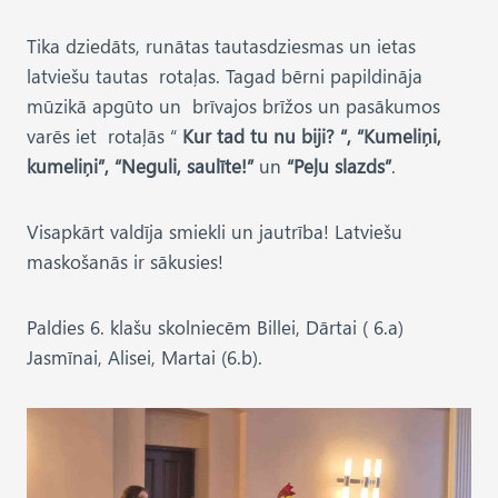
Tika dziedāts, runātas tautasdziesmas un ietas
latviešu tautas rotaļas. Tagad bērni papildināja
mūzikā apgūto un brīvajos brīžos un pasākumos
varēs iet rotaļās “
Kur tad tu nu biji? “, “Kumeliņi,
kumeliņi”, “Neguli, saulīte!”
un
“Peļu slazds”
.
Visapkārt valdīja smiekli un jautrība! Latviešu
maskošanās ir sākusies!
Paldies 6. klašu skolniecēm Billei, Dārtai ( 6.a)
Jasmīnai, Alisei, Martai (6.b).