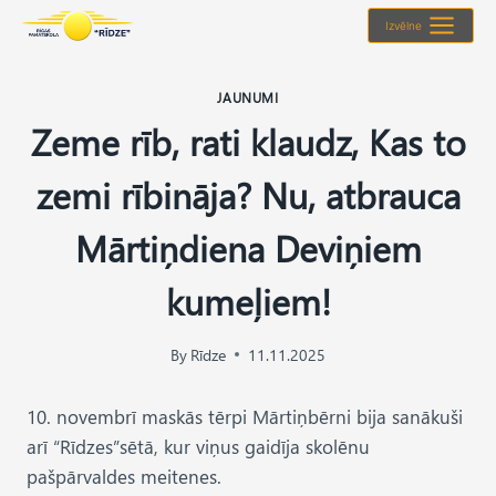
Skip
Izvēlne
to
content
JAUNUMI
Zeme rīb, rati klaudz, Kas to
zemi rībināja? Nu, atbrauca
Mārtiņdiena Deviņiem
kumeļiem!
By
Rīdze
11.11.2025
10. novembrī maskās tērpi Mārtiņbērni bija sanākuši
arī “Rīdzes”sētā, kur viņus gaidīja skolēnu
pašpārvaldes meitenes.