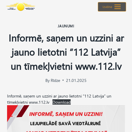
Skip
Izvēlne
to
content
JAUNUMI
Informē, saņem un uzzini ar
jauno lietotni “112 Latvija”
un tīmekļvietni www.112.lv
By
Rīdze
21.01.2025
Informē, saņem un uzzini ar jauno lietotni “112 Latvija” un
tīmekļvietni www.112.lv
Download