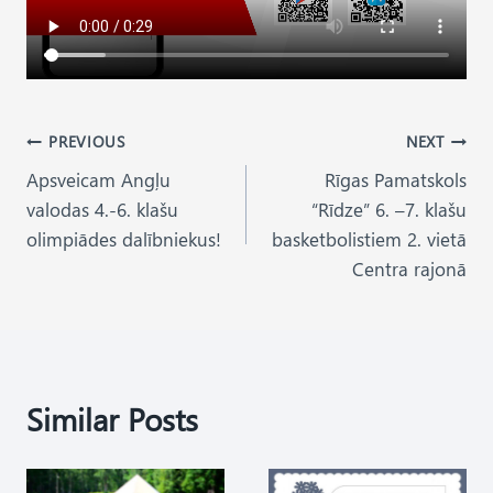
Post
PREVIOUS
NEXT
Apsveicam Angļu
Rīgas Pamatskols
navigation
valodas 4.-6. klašu
“Rīdze” 6. –7. klašu
olimpiādes dalībniekus!
basketbolistiem 2. vietā
Centra rajonā
Similar Posts