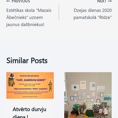
Post
PREVIOUS
NEXT
Estētikas skola “Mazais
Dzejas dienas 2020
navigation
Ābečnieks” uzņem
pamatskolā “Rīdze”
jaunus dalībniekus!
Similar Posts
Atvērto durvju
diena !