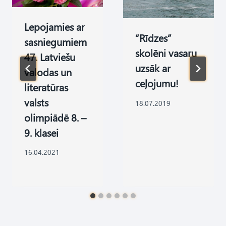
Lepojamies ar
“Rīdzes”
sasniegumiem
skolēni vasaru
47. Latviešu
uzsāk ar
valodas un
ceļojumu!
literatūras
valsts
18.07.2019
olimpiādē 8. –
9. klasei
16.04.2021