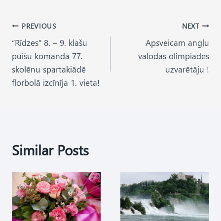
Post
PREVIOUS
NEXT
“Rīdzes” 8. – 9. klašu
Apsveicam angļu
navigation
puišu komanda 77.
valodas olimpiādes
skolēnu spartakiādē
uzvarētāju !
florbolā izcīnīja 1. vieta!
Similar Posts