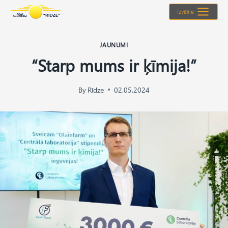
Skip
Izvēlne
to
content
JAUNUMI
“Starp mums ir ķīmija!”
By
Rīdze
02.05.2024