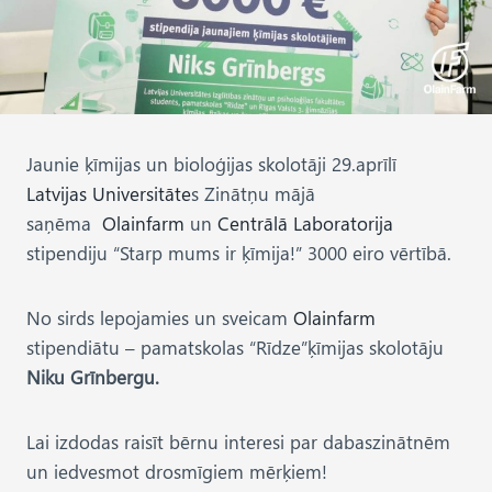
Jaunie ķīmijas un bioloģijas skolotāji 29.aprīlī
Latvijas Universitāte
s Zinātņu mājā
saņēma
Olainfarm
un
Centrālā Laboratorija
stipendiju “Starp mums ir ķīmija!” 3000 eiro vērtībā.
No sirds lepojamies un sveicam
Olainfarm
stipendiātu – pamatskolas “Rīdze”ķīmijas skolotāju
Niku Grīnbergu.
Lai izdodas raisīt bērnu interesi par dabaszinātnēm
un iedvesmot drosmīgiem mērķiem!