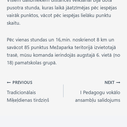
pusotra stunda, kuras laikā jāatzīmējas pēc iespējas
vairāk punktos, vācot pēc iespējas lielāku punktu
skaitu.
Pēc vienas stundas un 16,min. noskrienot 8 km un
savācot 85 punktus Mežaparka teritorijā izvietotajā
trasē, mūsu komanda ierindojās augstajā 6. vietā (no
18) pamatskolas grupā.
Post
PREVIOUS
NEXT
Tradicionālais
I Pedagogu vokālo
navigation
Miķeļdienas tirdziņš
ansambļu salidojums