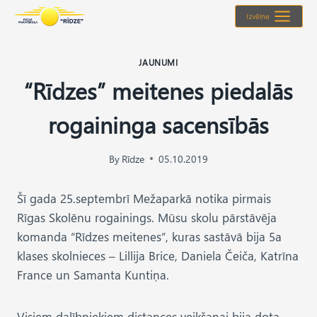
Skip
Izvēlne
to
content
JAUNUMI
“Rīdzes” meitenes piedalās
rogaininga sacensībās
By
Rīdze
05.10.2019
Šī gada 25.septembrī Mežaparkā notika pirmais
Rīgas Skolēnu rogainings. Mūsu skolu pārstāvēja
komanda “Rīdzes meitenes”, kuras sastāvā bija 5a
klases skolnieces – Lillija Brice, Daniela Čeiča, Katrīna
France un Samanta Kuntiņa.
Visiem dalībniekiem distances veikšanai bija dota