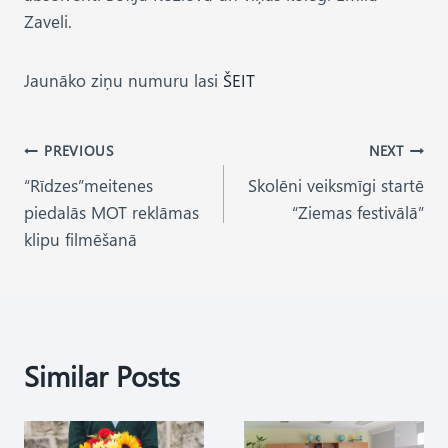
Zaveli.
Jaunāko ziņu numuru lasi
ŠEIT
Post
PREVIOUS
NEXT
“Rīdzes”meitenes
Skolēni veiksmīgi startē
navigation
piedalās MOT reklāmas
“Ziemas festivālā”
klipu filmēšanā
Similar Posts