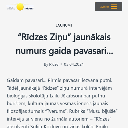
Skip
Izvēlne
to
content
JAUNUMI
“Rīdzes Ziņu” jaunākais
numurs gaida pavasari…
By
Rīdze
03.04.2021
Gaidām pavasari… Pirmie pavasari iezvana putni.
Tādēļ jaunākajā “Rīdzes” ziņu numurā intervējām
bioloģijas skolotāju Lailu Jēkabsoni par putnu
būrīšiem, kultūrā jaunas vēsmas ienesīs jaunais
filozofijas žurnāls “Tvērums”. Rubrikā “Mūsu bijušie”
intervija ar vienu no žurnāla autoriem – “Rīdzes”
absolventi Sofiju Kozlovu un viņas kolēģi Emīlu