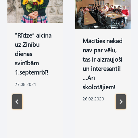
“Rīdze” aicina
Mācīties nekad
uz Zinību
nav par vēlu,
dienas
tas ir aizraujoši
svinībām
un interesanti!
1.septemrbī!
…Arī
27.08.2021
skolotājiem!
26.02.2020