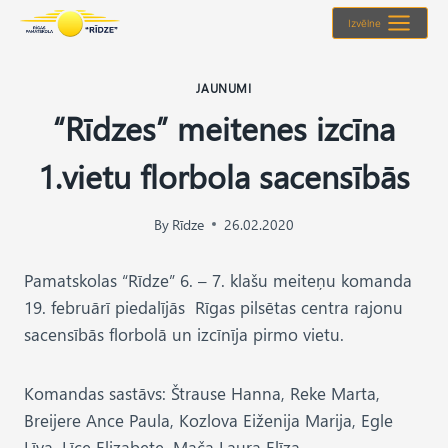
Skip
Izvēlne
to
content
JAUNUMI
“Rīdzes” meitenes izcīna
1.vietu florbola sacensībās
By
Rīdze
26.02.2020
Pamatskolas “Rīdze” 6. – 7. klašu meiteņu komanda
19. februārī piedalījās Rīgas pilsētas centra rajonu
sacensībās florbolā un izcīnīja pirmo vietu.
Komandas sastāvs: Štrause Hanna, Reke Marta,
Breijere Ance Paula, Kozlova Eiženija Marija, Egle
Līva, Līce Elizabete. Mača Laura Elīza.