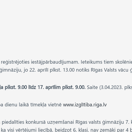
 reģistrējoties iestājpārbaudījumam. Ieteikums tiem skolēnie
ģimnāziju, jo 22. aprīlī plkst. 13.00 notiks Rīgas Valsts vāc
plkst. 9.00 līdz 17. aprīlim plkst. 9.00.
Saite (3.04.2023. plk
ba dienu laikā tīmekļa vietnē
www.izglītiba.riga.lv
piedalīties konkursā uzņemšanai Rīgas valsts ģimnāziju 7. kl
 visi vērtējumi liecībā, beidzot 6. klasi, nav zemāki par 4