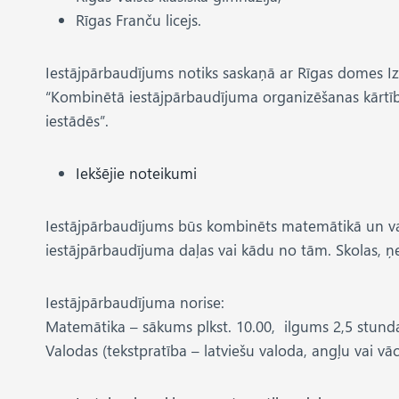
Rīgas Franču licejs.
Iestājpārbaudījums notiks saskaņā ar Rīgas domes Izg
“Kombinētā iestājpārbaudījuma organizēšanas kārtība 
iestādēs”.
Iekšējie noteikumi
Iestājpārbaudījums būs kombinēts matemātikā un valod
iestājpārbaudījuma daļas vai kādu no tām. Skolas, ņe
Iestājpārbaudījuma norise:
Matemātika – sākums plkst. 10.00, ilgums 2,5 stund
Valodas (tekstpratība – latviešu valoda, angļu vai vā