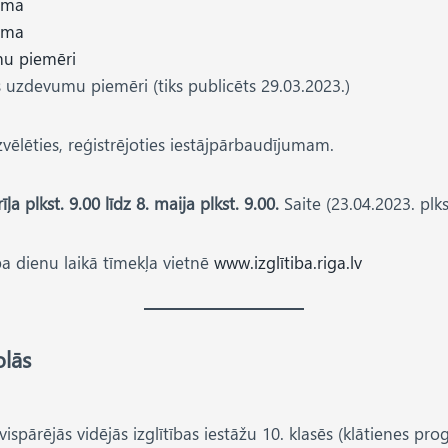
mma
mma
mu piemēri
s uzdevumu piemēri (tiks publicēts 29.03.2023.)
vēlēties, reģistrējoties iestājpārbaudījumam.
 plkst. 9.00 līdz 8. maija plkst. 9.00.
Saite (23.04.2023. plk
ba dienu laikā tīmekļa vietnē
www.izglītiba.riga.lv
olās
ispārējās vidējās izglītības iestāžu 10. klasēs (klātienes