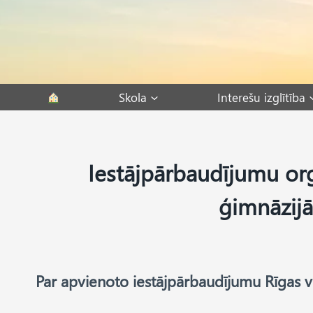
Skip
to
content
Skola
Interešu izglītība
Iestājpārbaudījumu or
ģimnāzijā
Par apvienoto iestājpārbaudījumu Rīgas va