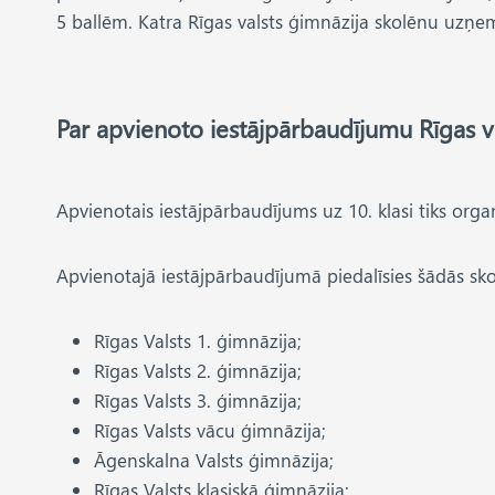
5 ballēm. Katra Rīgas valsts ģimnāzija skolēnu uzņ
Par apvienoto iestājpārbaudījumu Rīgas va
Apvienotais iestājpārbaudījums uz 10. klasi tiks orga
Apvienotajā iestājpārbaudījumā piedalīsies šādās sko
Rīgas Valsts 1. ģimnāzija;
Rīgas Valsts 2. ģimnāzija;
Rīgas Valsts 3. ģimnāzija;
Rīgas Valsts vācu ģimnāzija;
Āgenskalna Valsts ģimnāzija;
Rīgas Valsts klasiskā ģimnāzija;