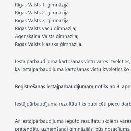
Rīgas Valsts 1. ģimnāzijā;
Rīgas Valsts 2. ģimnāzijā;
Rīgas Valsts 3. ģimnāzijā;
Rīgas Valsts vācu ģimnāzijā;
Āgenskalna Valsts ģimnāzijā;
Rīgas Valsts klasiskā ģimnāzijā.
Iestājpārbaudījuma kārtošanas vietu varēs izvēlēties,
kā iestājpārbaudījuma kārtošanas vietu izvēlēties šo 
Reģistrēšanās iestājpārbaudījumam notiks no 3. aprīļa 
Iestājpārbaudījuma rezultāti tiks publicēti piecu dar
Ar iestājpārbaudījumā iegūto rezultātu skolēns varēs 
pretendētu uzņemšanai ģimnāzijās, būs nosacījums, ka