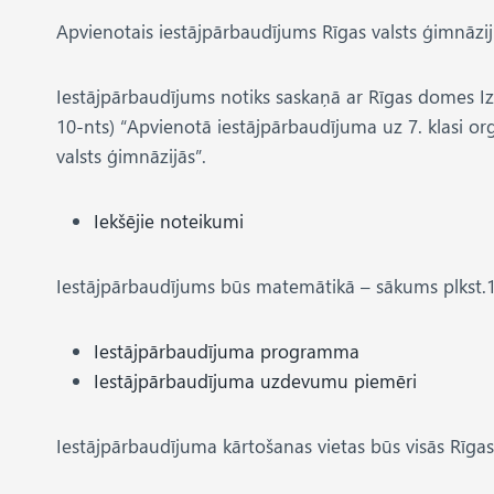
Apvienotais iestājpārbaudījums Rīgas valsts ģimnāziju 
Iestājpārbaudījums notiks saskaņā ar Rīgas domes Iz
10-nts) “Apvienotā iestājpārbaudījuma uz 7. klasi or
valsts ģimnāzijās”.
Iekšējie noteikumi
Iestājpārbaudījums būs matemātikā – sākums plkst.1
Iestājpārbaudījuma programma
Iestājpārbaudījuma uzdevumu piemēri
Iestājpārbaudījuma kārtošanas vietas būs visās Rīgas