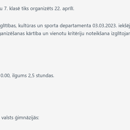
7. klasē tiks organizēts 22. aprīlī.
glītības, kultūras un sporta departamenta 03.03.2023. iekšē
ganizēšanas kārtība un vienotu kritēriju noteikšana izglītoj
0.00, ilgums 2,5 stundas.
 valsts ģimnāzijās: