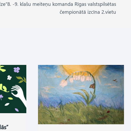
ze”8. -9. klašu meiteņu komanda Rīgas valstspilsētas
čempionātā izcīna 2.vietu
lās”