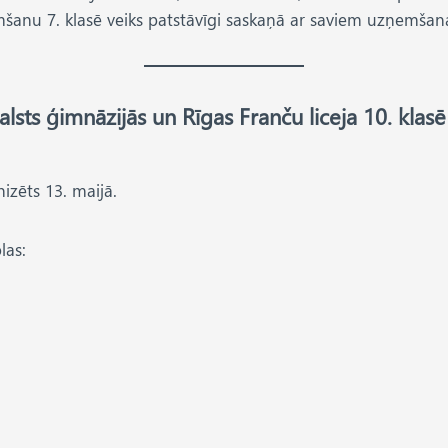
emšanu 7. klasē veiks patstāvīgi saskaņā ar saviem uzņemša
lsts ģimnāzijās un Rīgas Franču liceja 10. klasē
nizēts 13. maijā.
las: