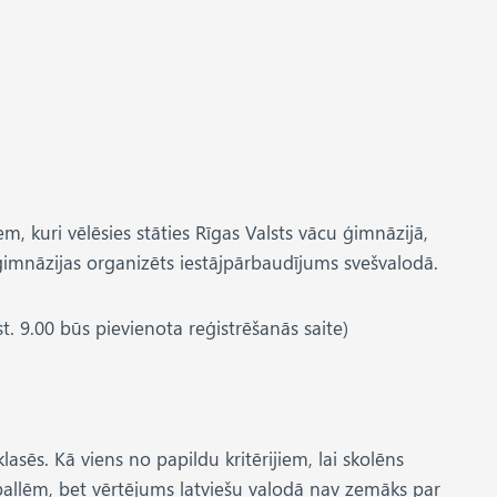
m, kuri vēlēsies stāties Rīgas Valsts vācu ģimnāzijā,
u ģimnāzijas organizēts iestājpārbaudījums svešvalodā.
st. 9.00 būs pievienota reģistrēšanās saite)
asēs. Kā viens no papildu kritērijiem, lai skolēns
 ballēm, bet vērtējums latviešu valodā nav zemāks par