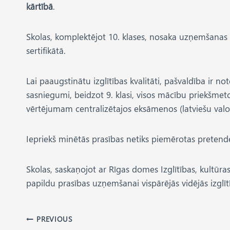
kārtībā
.
Skolas, komplektējot 10. klases, nosaka uzņemšanas k
sertifikātā.
Lai paaugstinātu izglītības kvalitāti, pašvaldība ir 
sasniegumi, beidzot 9. klasi, visos mācību priekšme
vērtējumam centralizētajos eksāmenos (latviešu va
Iepriekš minētās prasības netiks piemērotas pretende
Skolas, saskaņojot ar Rīgas domes Izglītības, kultū
papildu prasības uzņemšanai vispārējās vidējās izglī
Post
PREVIOUS