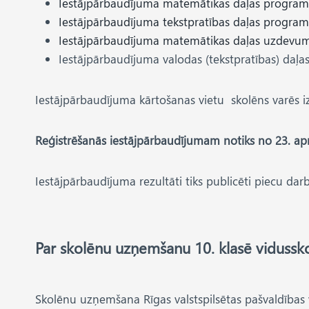
Iestājpārbaudījuma matemātikas daļas progra
Iestājpārbaudījuma tekstpratības daļas progra
Iestājpārbaudījuma matemātikas daļas uzdevu
Iestājpārbaudījuma valodas (tekstpratības) daļa
Iestājpārbaudījuma kārtošanas vietu skolēns varēs iz
Reģistrēšanās iestājpārbaudījumam notiks no 23. aprīļa
Iestājpārbaudījuma rezultāti tiks publicēti piecu dar
Par skolēnu uzņemšanu 10. klasē vidussk
Skolēnu uzņemšana Rīgas valstspilsētas pašvaldības v