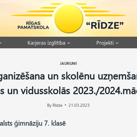
Karjeras izglītība
Projekti
JAUNUMI
ganizēšana un skolēnu uzņemšana
s un vidusskolās 2023./2024.m
By
Rīdze
21.03.2023
lsts ģimnāziju 7. klasē