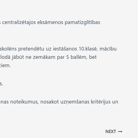
ms centralizētajos eksāmenos pamatizglītības
i skolēns pretendētu uz iestāšanos 10.klasē, mācību
valodā jābūt ne zemākam par 5 ballēm, bet
tiem.
s.
šanas noteikumus, nosakot uzņemšanas kritērijus un
NEXT