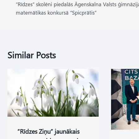
“Rīdzes” skolēni piedalās Āgenskalna Valsts ģimnāzij
navigation
matemātikas konkursā “Spicprātis”
Similar Posts
“Rīdzes Ziņu” jaunākais