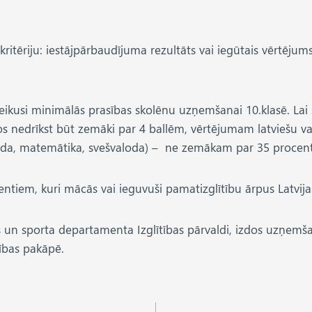
ritēriju: iestājpārbaudījuma rezultāts vai iegūtais vērtēju
noteikusi minimālās prasības skolēnu uzņemšanai 10.klasē. La
tos nedrīkst būt zemāki par 4 ballēm, vērtējumam latviešu 
loda, matemātika, svešvaloda) – ne zemākam par 35 procen
ntiem, kuri mācās vai ieguvuši pamatizglītību ārpus Latvija
ras un sporta departamenta Izglītības pārvaldi, izdos uzņem
tības pakāpē.