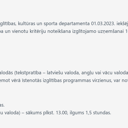
lītības, kultūras un sporta departamenta 01.03.2023. iekšēj
un vienotu kritēriju noteikšana izglītojamo uzņemšanai 10.k
ās (tekstpratība – latviešu valoda, angļu vai vācu valoda).
mot vērā īstenotās izglītības programmas virzienus, var no
as.
cu valoda) – sākums plkst. 13.00, ilgums 1,5 stundas.