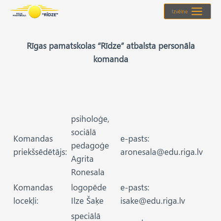
Skip
Izvēlne
to
content
Rīgas pamatskolas “Rīdze” atbalsta personāla
komanda
psiholoģe,
sociālā
Komandas
e-pasts:
pedagoģe
priekšsēdētājs:
aronesala@edu.riga.lv
Agrita
Ronesala
Komandas
logopēde
e-pasts:
locekļi:
Ilze Šaķe
isake@edu.riga.lv
speciālā