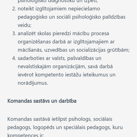
psiholoģisko diagnostiku un izpēti;
noteikt izglītojamiem nepieciešamo
pedagoģisko un sociāli psiholoģisko palīdzības
veidu;
analizēt skolas pieredzi mācību procesa
organizēšanas darbā ar izglītojamajiem ar
mācīšanās, uzvedības un socializācijas grūtībām;
sadarboties ar valsts, pašvaldības un
nevalstiskajām organizācijām, savā darbā
ievērot kompetento iestāžu ieteikumus un
norādījumus.
Komandas sastāvs un darbība
Komandas sastāvā ietilpst psihologs, sociālais
pedagogs, logopēds un speciālais pedagogs, kuru
kompetences ir: