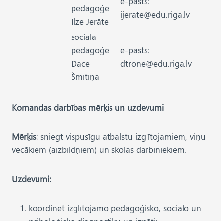
e-pasts:
pedagoģe
ijerate@edu.riga.lv
Ilze Jerāte
sociālā
pedagoģe
e-pasts:
Dace
dtrone@edu.riga.lv
Šmitiņa
Komandas darbības mērķis un uzdevumi
Mērķis:
sniegt vispusīgu atbalstu izglītojamiem, viņu
vecākiem (aizbildņiem) un skolas darbiniekiem.
Uzdevumi:
koordinēt izglītojamo pedagoģisko, sociālo un