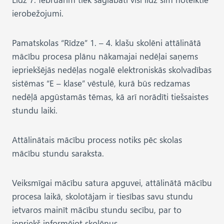
ierobežojumi.
Pamatskolas “Rīdze” 1. – 4. klašu skolēni attālinātā
mācību procesa plānu nākamajai nedēļai saņems
iepriekšējās nedēļas nogalē elektroniskās skolvadības
sistēmas “E – klase” vēstulē, kurā būs redzamas
nedēļā apgūstamās tēmas, kā arī norādīti tiešsaistes
stundu laiki.
Attālinātais mācību process notiks pēc skolas
mācību stundu saraksta.
Veiksmīgai mācību satura apguvei, attālinātā mācību
procesa laikā, skolotājam ir tiesības savu stundu
ietvaros mainīt mācību stundu secību, par to
iepriekš informējot skolēnus.