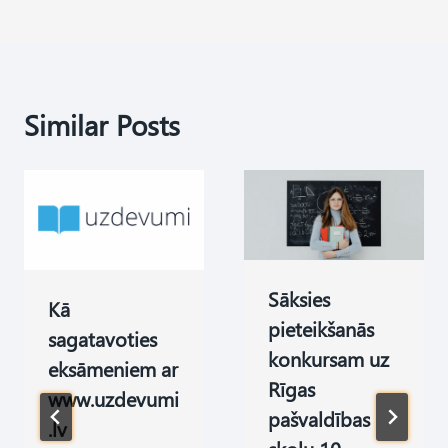
Similar Posts
Sāksies
Kā
pieteikšanās
sagatavoties
konkursam uz
eksāmeniem ar
Rīgas
www.uzdevumi
pašvaldības
.lv