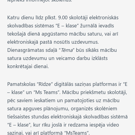
Katru dienu līdz plkst. 9.00 skolotāji elektroniskās
skolvadības sistēmas “E – klase” žurnālā ievadīs
tekošajā dienā apgūstamo mācību saturu, vai arī
elektroniskajā pastā nosūtīs uzdevumus.
Dienasgrāmatas sdaļā “
Tēma
” būs sīkāks mācību
satura uzdevumu un veicamo darbu izklāsts
konkrētajai dienai.
Pamatskolas “Rīdze” digitālās saziņas platformas ir “E
– klase” un “Ms Teams”. Mācību priekšmetu skolotāji,
pēc saviem ieskatiem un pamatojoties uz mācību
satura apguves plānojumu, organizēs skolēniem
tiešsaistes stundas elektroniskajā skolvadības sistēmā
“E – klase”, kur rīku joslā ir redzama iespēja video
saziņai, vai arī platformā “MsTeams”.