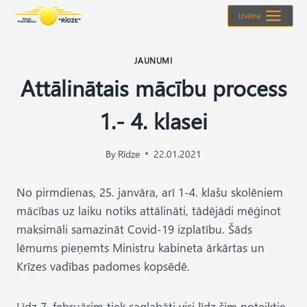
Skip
Izvēlne
to
content
JAUNUMI
Attālinātais mācību process
1.- 4. klasei
By
Rīdze
22.01.2021
No pirmdienas, 25. janvāra, arī 1-4. klašu skolēniem
mācības uz laiku notiks attālināti, tādējādi mēģinot
maksimāli samazināt Covid-19 izplatību. Šāds
lēmums pieņemts Ministru kabineta ārkārtas un
Krīzes vadības padomes kopsēdē.
Līdz 7. februārim tiek saglabāti visi līdz šim noteiktie