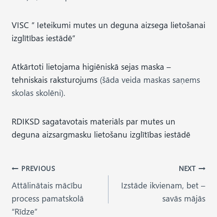
VISC ” Ieteikumi mutes un deguna aizsega lietošanai
izglītības iestādē”
Atkārtoti lietojama higiēniskā sejas maska –
tehniskais raksturojums
(šāda veida maskas saņems
skolas skolēni).
RDIKSD sagatavotais materiāls par mutes un
deguna aizsargmasku lietošanu izglītības iestādē
Post
PREVIOUS
NEXT
Attālinātais mācību
Izstāde ikvienam, bet –
navigation
process pamatskolā
savās mājās
“Rīdze”