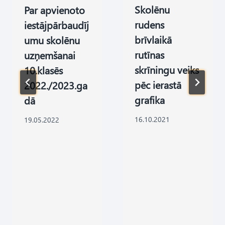
Skolēnu
Par apvienoto
rudens
iestājpārbaudīj
brīvlaikā
umu skolēnu
rutīnas
uzņemšanai
skrīningu veiks
10.klasēs
pēc ierastā
2022./2023.ga
grafika
dā
16.10.2021
19.05.2022