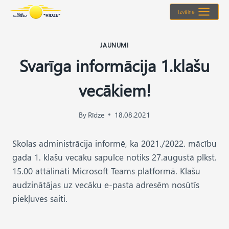
Skip
Izvēlne
to
content
JAUNUMI
Svarīga informācija 1.klašu
vecākiem!
By
Rīdze
18.08.2021
Skolas administrācija informē, ka 2021./2022. mācību
gada 1. klašu vecāku sapulce notiks 27.augustā plkst.
15.00 attālināti Microsoft Teams platformā. Klašu
audzinātājas uz vecāku e-pasta adresēm nosūtīs
piekļuves saiti.