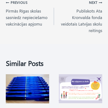
Post
PREVIOUS
NEXT
Pirmās Rīgas skolas
Publiskots Ata
navigation
sasniedz nepieciešamo
Kronvalda fonda
vakcinācijas apjomu
veidotais Latvijas skolu
reitings
Similar Posts