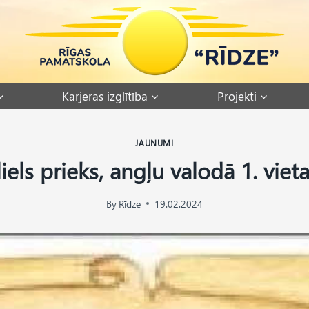
Karjeras izglītība
Projekti
JAUNUMI
liels prieks, angļu valodā 1. vieta 
By
Rīdze
19.02.2024