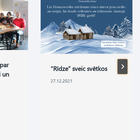
 par
“Rīdze” sveic svētkos
i un
27.12.2021