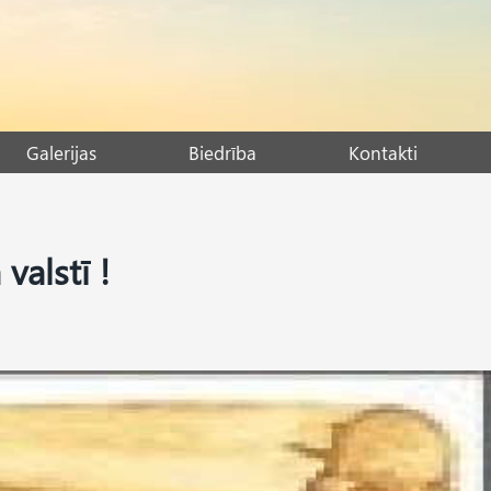
Galerijas
Biedrība
Kontakti
valstī !