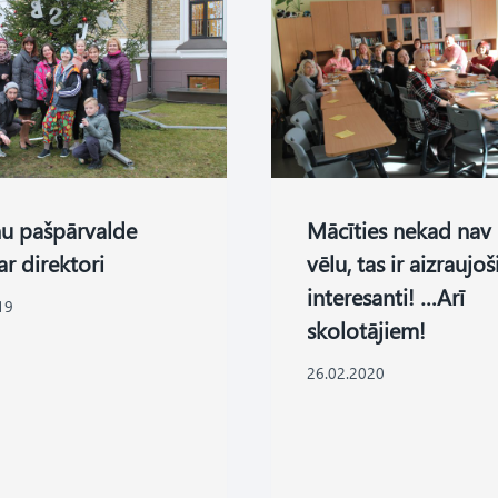
u pašpārvalde
Mācīties nekad nav
ar direktori
vēlu, tas ir aizraujoš
interesanti! …Arī
19
skolotājiem!
26.02.2020