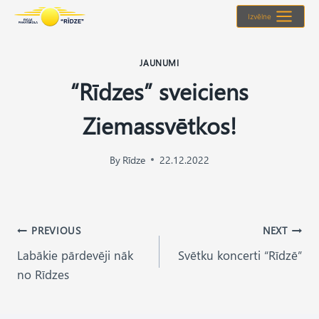
Skip
Izvēlne
to
content
JAUNUMI
“Rīdzes” sveiciens
Ziemassvētkos!
By
Rīdze
22.12.2022
Post
PREVIOUS
NEXT
Labākie pārdevēji nāk
Svētku koncerti “Rīdzē”
navigation
no Rīdzes