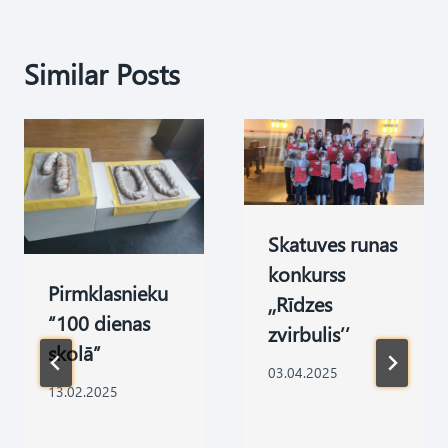
Similar Posts
Skatuves runas
konkurss
Pirmklasnieku
,,Rīdzes
“100 dienas
zvirbulis’’
skolā”
03.04.2025
13.02.2025