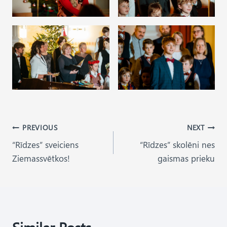
Post
PREVIOUS
NEXT
“Rīdzes” sveiciens
“Rīdzes” skolēni nes
navigation
Ziemassvētkos!
gaismas prieku