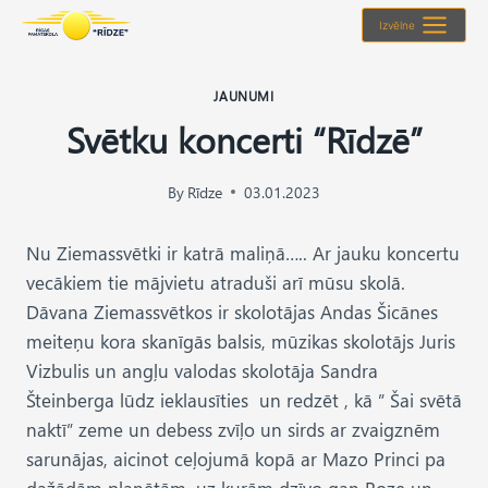
Skip
Izvēlne
to
content
JAUNUMI
Svētku koncerti “Rīdzē”
By
Rīdze
03.01.2023
Nu Ziemassvētki ir katrā maliņā….. Ar jauku koncertu
vecākiem tie mājvietu atraduši arī mūsu skolā.
Dāvana Ziemassvētkos ir skolotājas Andas Šicānes
meiteņu kora skanīgās balsis, mūzikas skolotājs Juris
Vizbulis un angļu valodas skolotāja Sandra
Šteinberga lūdz ieklausīties un redzēt , kā ” Šai svētā
naktī” zeme un debess zvīļo un sirds ar zvaigznēm
sarunājas, aicinot ceļojumā kopā ar Mazo Princi pa
dažādām planētām, uz kurām dzīvo gan Roze un