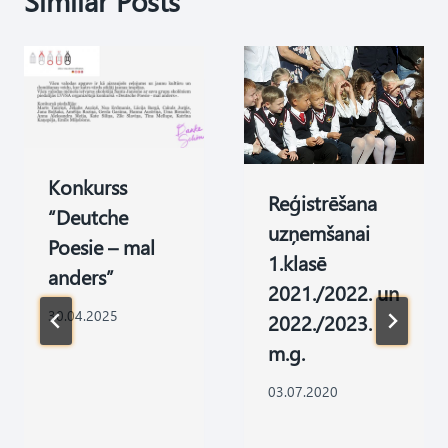
Similar Posts
Konkurss
Reģistrēšana
“Deutche
uzņemšanai
Poesie – mal
1.klasē
anders”
2021./2022. un
30.04.2025
2022./2023.
m.g.
03.07.2020