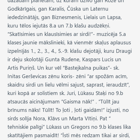
Godkārīgais, gan Karalis, Čūska un Laternu
iededzinātājs, gan Biznesmenis, Lielais un Lapsa,
kuru tēlos iejutās 8.a un 7.b klašu audzēkņi.
“Skatīsimies un klausīsimies ar sirdi!”- muzicēja 5.a
klases jaunie mākslinieki, kā vienmēr skaļus aplausus
izpelnījās 1., 2., 3., 4., 5.-9. klašu dejotāji, kuru Draugi
ir deju skolotāji Gunta Rudene, Kaspars Lucis un
Artis Puriņš. Un kur vēl “Bastejkalna puikas”- sk.
Initas Gerševicas zēnu koris- zēni “ar spožām acīm,
skaidru sirdi un lielu vēlmi sajust, saprast, ieraudzīt”,
kuri kopā ar solistiem sk. Juri, Lūkasu Staķi no 9.b
atsaucās aicinājumam “Gaisma nāk!” . “Tūlīt jau
brīnums nāks! Tūlīt! To ļoti , ļoti gaidām!” izjusti, no
sirds solīja Nora, Klāvs un Marta Vītiņi. Pat ”
tehniskie palīgi” Lūkass un Gregors no 9.b klases lika
skatītājiem pasmaidīt! “Īsti mēs redzam tikai ar sirdi,