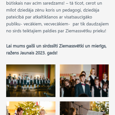
būtiskais nav acīm saredzams! – tā ticot, cerot un
mīlot dziedāja zēnu koris un pedagogi, dziedāja
pateicībā par atkaltikšanos ar visatsaucīgāko
publiku- vecākiem, vecvecākiem- par tik daudzajiem
no sirds teiktajiem paldies par Ziemassvētku prieku!
Lai mums gaiši un sirdssilti Ziemassvētki un mierīgs,
ražens Jaunais 2023. gads!