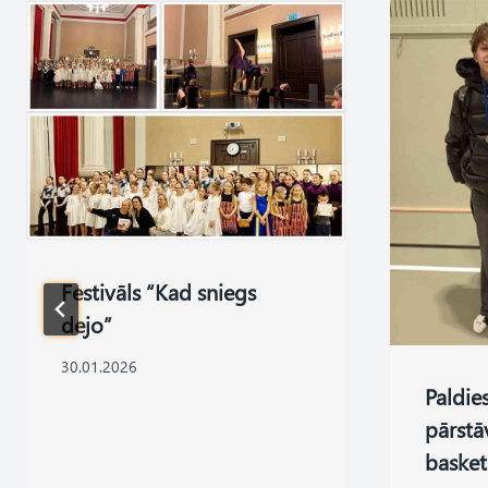
Festivāls “Kad sniegs
dejo”
30.01.2026
Paldie
pārstā
basket