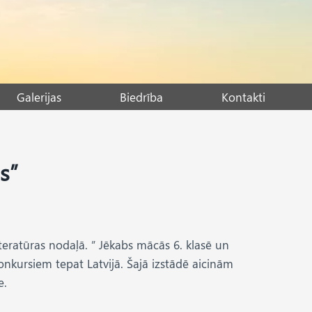
Galerijas
Biedrība
Kontakti
s”
iteratūras nodaļā. ” Jēkabs mācās 6. klasē un
nkursiem tepat Latvijā. Šajā izstādē aicinām
e.