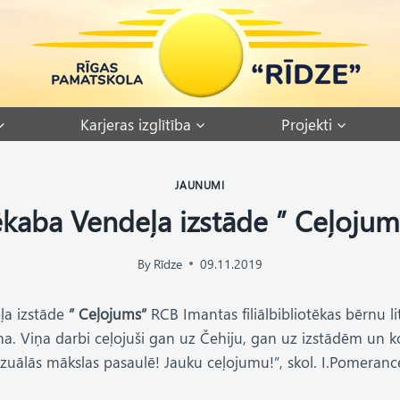
Karjeras izglītība
Projekti
JAUNUMI
ēkaba Vendeļa izstāde ” Ceļojum
By
Rīdze
09.11.2019
ļa izstāde
” Ceļojums”
RCB Imantas filiālbibliotēkas bērnu l
. Viņa darbi ceļojuši gan uz Čehiju, gan uz izstādēm un ko
izuālās mākslas pasaulē! Jauku ceļojumu!”, skol. I.Pomeranc