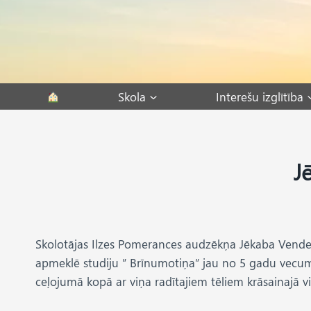
Skip
to
content
Skola
Interešu izglītība
J
Skolotājas Ilzes Pomerances audzēkņa Jēkaba Vende
apmeklē studiju ” Brīnumotiņa” jau no 5 gadu vecuma
ceļojumā kopā ar viņa radītajiem tēliem krāsainajā v