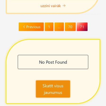
uzzini vairāk
Previous
1
…
70
71
No Post Found
Skatīt visus
jaunumus