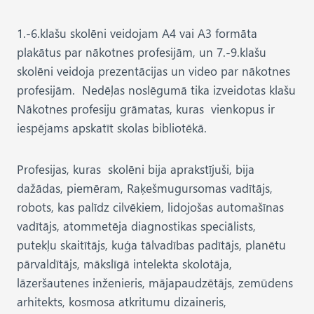
1.-6.klašu skolēni veidojam A4 vai A3 formāta
plakātus par nākotnes profesijām, un 7.-9.klašu
skolēni veidoja prezentācijas un video par nākotnes
profesijām. Nedēļas noslēgumā tika izveidotas klašu
Nākotnes profesiju grāmatas, kuras vienkopus ir
iespējams apskatīt skolas bibliotēkā.
Profesijas, kuras skolēni bija aprakstījuši, bija
dažādas, piemēram, Raķešmugursomas vadītājs,
robots, kas palīdz cilvēkiem, lidojošas automašīnas
vadītājs, atommetēja diagnostikas speciālists,
putekļu skaitītājs, kuģa tālvadības padītājs, planētu
pārvaldītājs, mākslīgā intelekta skolotāja,
lāzeršautenes inženieris, mājapaudzētājs, zemūdens
arhitekts, kosmosa atkritumu dizaineris,