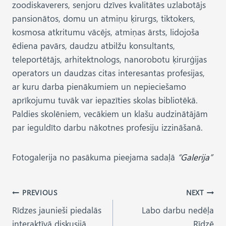
zoodiskaverers, senjoru dzīves kvalitātes uzlabotājs
pansionātos, domu un atmiņu ķirurgs, tiktokers,
kosmosa atkritumu vācējs, atmiņas ārsts, lidojoša
ēdiena pavārs, daudzu atbilžu konsultants,
teleportētājs, arhitektnologs, nanorobotu ķirurģijas
operators un daudzas citas interesantas profesijas,
ar kuru darba pienākumiem un nepieciešamo
aprīkojumu tuvāk var iepazīties skolas bibliotēkā.
Paldies skolēniem, vecākiem un klašu audzinātājām
par ieguldīto darbu nākotnes profesiju izzināšanā.
Fotogalerija no pasākuma pieejama sadaļā
“Galerija”
Post
PREVIOUS
NEXT
Rīdzes jaunieši piedalās
Labo darbu nedēļa
navigation
interaktīvā diskusijā
Rīdzē