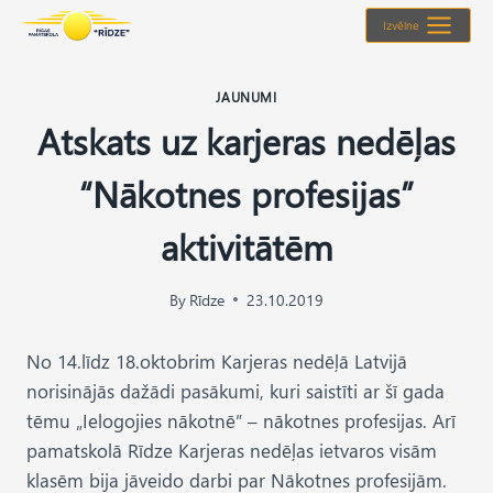
Skip
Izvēlne
to
content
JAUNUMI
Atskats uz karjeras nedēļas
“Nākotnes profesijas”
aktivitātēm
By
Rīdze
23.10.2019
No 14.līdz 18.oktobrim Karjeras nedēļā Latvijā
norisinājās dažādi pasākumi, kuri saistīti ar šī gada
tēmu „Ielogojies nākotnē” – nākotnes profesijas. Arī
pamatskolā Rīdze Karjeras nedēļas ietvaros visām
klasēm bija jāveido darbi par Nākotnes profesijām.