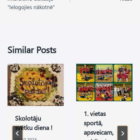
“Ielogojies nākotnē”
Similar Posts
1. vietas
Skolotāju
sportā,
svētku diena !
apsveicam,
07.10.2024