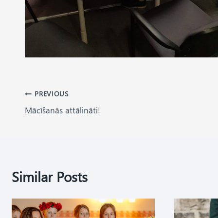
Post
PREVIOUS
Mācīšanās attālināti!
navigation
Similar Posts