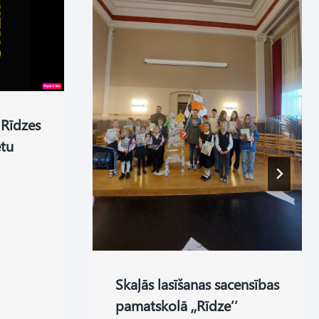
 Rīdzes
etu
Skaļās lasīšanas sacensības
pamatskolā ,,Rīdze’’