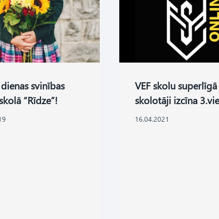
VEF skolu superlīgā
 dienas svinības
skolotāji izcīna 3.vi
kolā “Rīdze”!
16.04.2021
19