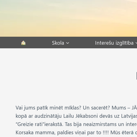
Skip
to
content
Skola
Interešu izglītība
Vai jums patīk minēt mīklas? Un sacerēt? Mums – JĀ! Vē
kopā ar audzinātāju Lailu Jēkabsoni devās uz Latvi
“Greizie rati”ierakstā. Tas bija neaizmirstams un in
Korsaka mamma, paldies viņai par to !!!! Mūs ēterā 