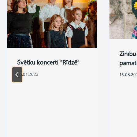
Zinību
Svētku koncerti “Rīdzē”
pamats
03.01.2023
15.08.20