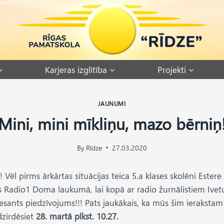
Karjeras izglītība
Projekti
JAUNUMI
Mini, mini mīkliņu, mazo bērniņ
By
Rīdze
27.03.2020
l pirms ārkārtas situācijas teica 5.a klases skolēni Estere Sīl
jas Radio1 Doma laukumā, lai kopā ar radio žurnālistiem I
teresants piedzīvojums!!! Pats jaukākais, ka mūs šim ierakst
dzirdēsiet
28. martā plkst. 10.27.