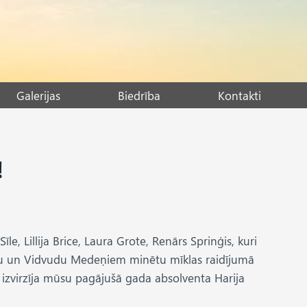
Galerijas
Biedrība
Kontakti
!
e, Lillija Brice, Laura Grote, Renārs Sprinģis, kuri
vetu un Vidvudu Medeņiem minētu mīklas raidījumā
am izvirzīja mūsu pagājušā gada absolventa Harija