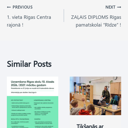
Post
PREVIOUS
NEXT
1. vieta Rīgas Centra
ZAĻAIS DIPLOMS Rīgas
navigation
rajonā !
pamatskolai “Rīdze” !
Similar Posts
Tikšanās ar