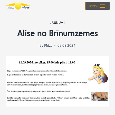
Skip
Izvēlne
to
content
JAUNUMI
Alise no Brīnumzemes
By
Rīdze
05.09.2024