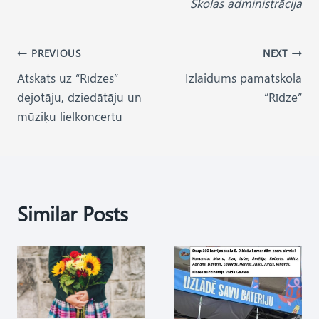
Skolas administrācija
Post
PREVIOUS
NEXT
Atskats uz “Rīdzes”
Izlaidums pamatskolā
navigation
dejotāju, dziedātāju un
“Rīdze”
mūziķu lielkoncertu
Similar Posts