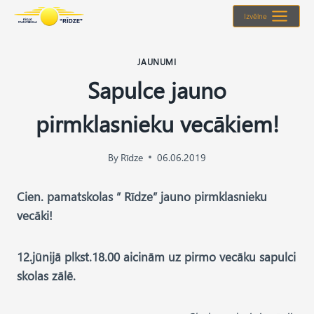
Skip
Izvēlne
to
content
JAUNUMI
Sapulce jauno
pirmklasnieku vecākiem!
By
Rīdze
06.06.2019
Cien. pamatskolas ” Rīdze” jauno pirmklasnieku
vecāki!
12.jūnijā plkst.18.00 aicinām uz pirmo vecāku sapulci
skolas zālē.