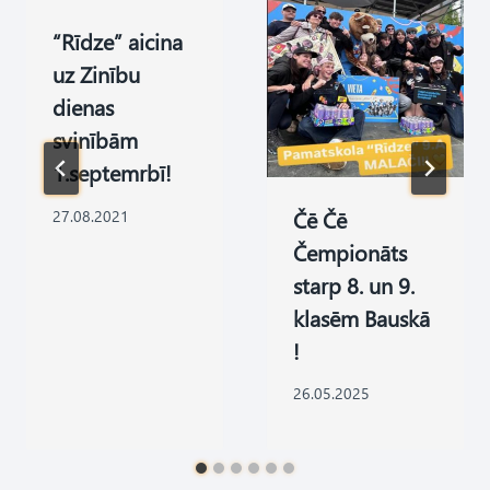
“Rīdze” aicina
uz Zinību
dienas
svinībām
1.septemrbī!
Čē Čē
27.08.2021
Čempionāts
starp 8. un 9.
klasēm Bauskā
!
26.05.2025