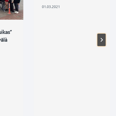
01.03.2021
uikas”
vālà