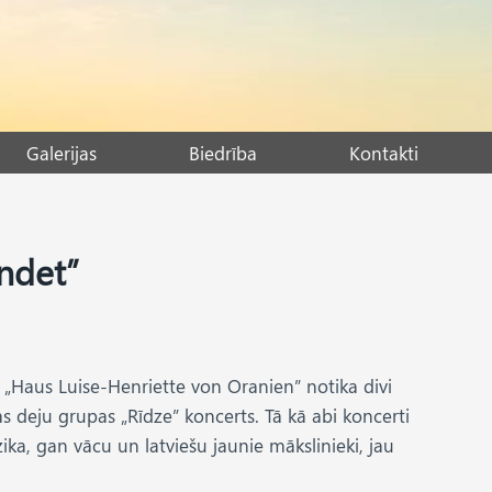
Galerijas
Biedrība
Kontakti
indet”
 „Haus Luise-Henriette von Oranien” notika divi
 deju grupas „Rīdze” koncerts. Tā kā abi koncerti
ka, gan vācu un latviešu jaunie mākslinieki, jau