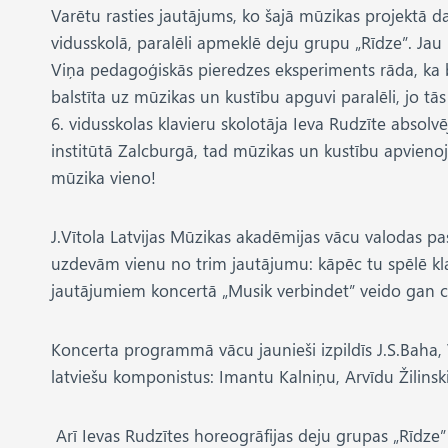
Varētu rasties jautājums, ko šajā mūzikas projektā d
vidusskolā, paralēli apmeklē deju grupu „Rīdze”. Jau 
Viņa pedagoģiskās pieredzes eksperiments rāda, ka bē
balstīta uz mūzikas un kustību apguvi paralēli, jo tā
6. vidusskolas klavieru skolotāja Ieva Rudzīte absol
institūtā Zalcburgā, tad mūzikas un kustību apvienoju
mūzika vieno!
J.Vītola Latvijas Mūzikas akadēmijas vācu valodas pa
uzdevām vienu no trim jautājumu: kāpēc tu spēlē klav
jautājumiem koncertā „Musik verbindet” veido gan cau
Koncerta programmā vācu jaunieši izpildīs J.S.Baha, 
latviešu komponistus: Imantu Kalniņu, Arvīdu Žilinski
Arī Ievas Rudzītes horeogrāfijas deju grupas „Rīdze”