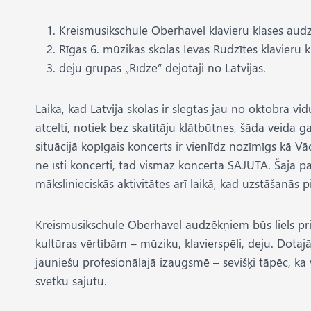
Kreismusikschule Oberhavel klavieru klases audz
Rīgas 6. mūzikas skolas Ievas Rudzītes klavieru 
deju grupas „Rīdze” dejotāji no Latvijas.
Laikā, kad Latvijā skolas ir slēgtas jau no oktobra vi
atcelti, notiek bez skatītāju klātbūtnes, šāda veida
situācijā kopīgais koncerts ir vienlīdz nozīmīgs kā Vāci
ne īsti koncerti, tad vismaz koncerta SAJŪTA. Šajā pa
mākslinieciskās aktivitātes arī laikā, kad uzstāšanās p
Kreismusikschule Oberhavel audzēkņiem būs liels prie
kultūras vērtībām – mūziku, klavierspēli, deju. Dotajā
jauniešu profesionālajā izaugsmē – sevišķi tāpēc, ka v
svētku sajūtu.