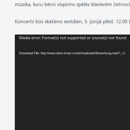
mūzika, kuru bērni vispirms spēlēs klavierēm četrrocī
Koncerts būs skatāms sestdien, 5. jūnijā plkst. 12.
V
Media error: Format(s) not supported or source(s) not found
i
d
Download File: http://www.ridze.lv/wp-content/uploads/Bewerbung.mp4?_=1
e
o
P
l
a
y
e
r