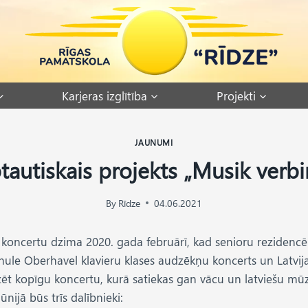
Karjeras izglītība
Projekti
JAUNUMI
tautiskais projekts „Musik verb
By
Rīdze
04.06.2021
 koncertu dzima 2020. gada februārī, kad senioru rezidencē
ule Oberhavel klavieru klases audzēkņu koncerts un Latvijas
zēt kopīgu koncertu, kurā satiekas gan vācu un latviešu mūzi
ūnijā būs trīs dalībnieki: