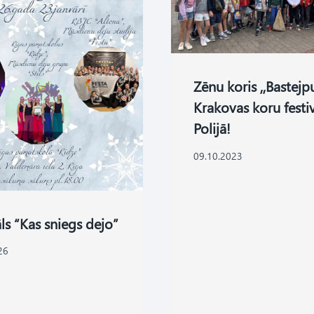
Zēnu koris ,,Bastejp
Krakovas koru festi
Polijā!
09.10.2023
āls “Kas sniegs dejo”
26