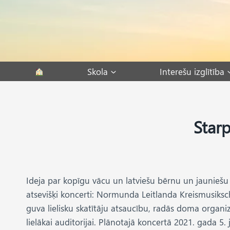
Skip
to
content
Skola
Interešu izglītība
Starp
Ideja par kopīgu vācu un latviešu bērnu un jauniešu
atsevišķi koncerti: Normunda Leitlanda Kreismusiksch
guva lielisku skatītāju atsaucību, radās doma organi
lielākai auditorijai. Plānotajā koncertā 2021. gada 5. j