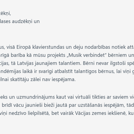
ēkņi,
klases audzēkņi un
dus, visā Eiropā klavierstundas un deju nodarbības notiek att
 garīgā barība kā mūsu projekts „Musik verbindet” bērniem un
jas, tā Latvijas jaunajiem talantiem. Bērni nevar ilgstoši spēl
ndēmijas laikā ir svarīgi atbalstīt talantīgos bērnus, lai vi
ilnai skatītāju zālei nav iespējama.
ks un uzmundrinājums kaut vai virtuāli tikties ar saviem vie
 brīdī vācu jaunieši bieži jautā par uzstāšanās iespējām, tādē
iņi nedzīvo lielpilsētā, bet vairāk Vācijas zemes iekšienē, k