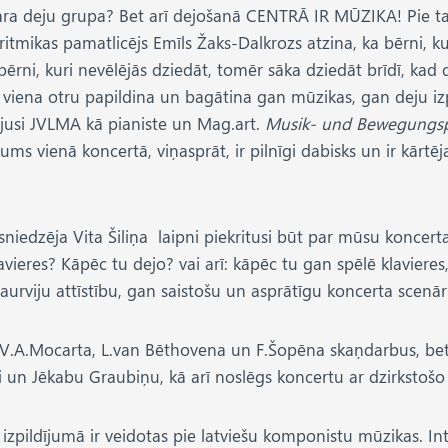
ara deju grupa? Bet arī dejošanā CENTRĀ IR MŪZIKA! Pie tam 
ritmikas pamatlicējs Emīls Žaks-Dalkrozs atzina, ka bērni, k
rni, kuri nevēlējās dziedāt, tomēr sāka dziedāt brīdī, kad d
s viena otru papildina un bagātina gan mūzikas, gan deju izp
vējusi JVLMA kā pianiste un Mag.art.
Musik- und Bewegungs
ms vienā koncertā, viņasprāt, ir pilnīgi dabisks un ir kārtē
sniedzēja Vita Šiliņa laipni piekritusi būt par mūsu koncer
ieres? Kāpēc tu dejo? vai arī: kāpēc tu gan spēlē klaviere
rviju attīstību, gan saistošu un asprātīgu koncerta scenāri
V.A.Mocarta, L.van Bēthovena un F.Šopēna skaņdarbus, bet la
 un Jēkabu Graubiņu, kā arī noslēgs koncertu ar dzirkstošo „
 izpildījumā ir veidotas pie latviešu komponistu mūzikas. 