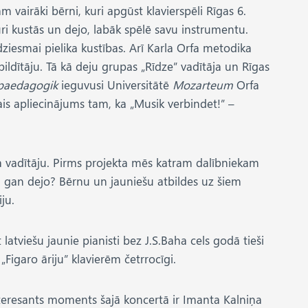
vairāki bērni, kuri apgūst klavierspēli Rīgas 6.
uri kustās un dejo, labāk spēlē savu instrumentu.
ziesmai pielika kustības. Arī Karla Orfa metodika
ildītāju. Tā kā deju grupas „Rīdze” vadītāja un Rīgas
paedagogik
ieguvusi Universitātē
Mozarteum
Orfa
jais apliecinājums tam, ka „Musik verbindet!” –
ta vadītāju. Pirms projekta mēs katram dalībniekam
s, gan dejo? Bērnu un jauniešu atbildes uz šiem
ju.
tviešu jaunie pianisti bez J.S.Baha cels godā tieši
Figaro āriju” klavierēm četrrocīgi.
Interesants moments šajā koncertā ir Imanta Kalniņa