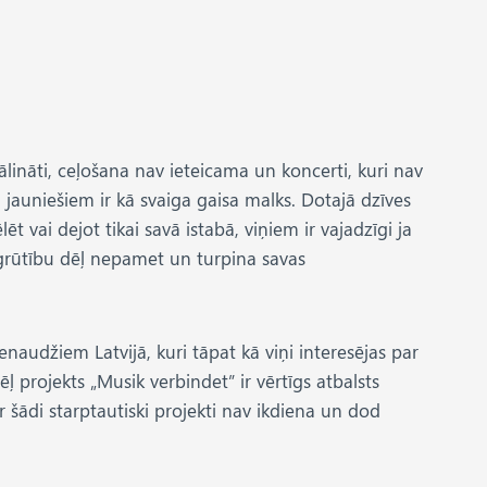
ālināti, ceļošana nav ieteicama un koncerti, kuri nav
 jauniešiem ir kā svaiga gaisa malks. Dotajā dzīves
ēt vai dejot tikai savā istabā, viņiem ir vajadzīgi ja
ņi grūtību dēļ nepamet un turpina savas
naudžiem Latvijā, kuri tāpat kā viņi interesējas par
ļ projekts „Musik verbindet” ir vērtīgs atbalsts
ur šādi starptautiski projekti nav ikdiena un dod