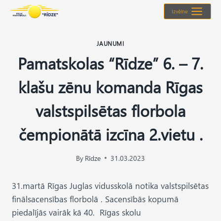
Skip
Izvēlne
to
content
JAUNUMI
Pamatskolas “Rīdze” 6. – 7.
klašu zēnu komanda Rīgas
valstspilsētas florbola
čempionātā izcīna 2.vietu .
By
Rīdze
31.03.2023
31.martā Rīgas Juglas vidusskolā notika valstspilsētas
finālsacensības florbolā . Sacensībās kopumā
piedalījās vairāk kā 40. Rīgas skolu