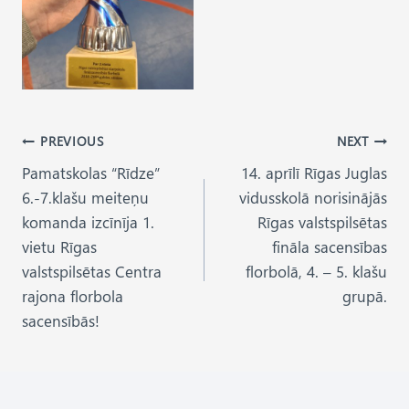
Post
PREVIOUS
NEXT
Pamatskolas “Rīdze”
14. aprīlī Rīgas Juglas
navigation
6.-7.klašu meiteņu
vidusskolā norisinājās
komanda izcīnīja 1.
Rīgas valstspilsētas
vietu Rīgas
fināla sacensības
valstspilsētas Centra
florbolā, 4. – 5. klašu
rajona florbola
grupā.
sacensībās!