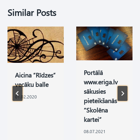
Similar Posts
Portālā
Aicina “Rīdzes”
www.eriga.lv
vecāku balle
sākusies
01.02.2020
pieteikšanās
“Skolēna
kartei”
08.07.2021