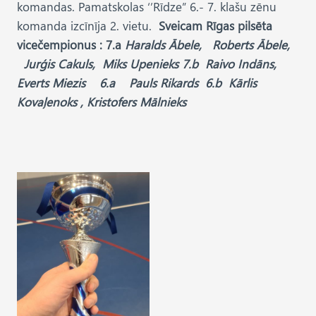
komandas. Pamatskolas ‘’Rīdze” 6.- 7. klašu zēnu
komanda izcīnīja 2. vietu.
Sveicam Rīgas pilsēta
vicečempionus :
7.a
Haralds Ābele, Roberts Ābele,
Jurģis Cakuls, Miks Upenieks 7.b Raivo Indāns,
Everts Miezis 6.a Pauls Rikards 6.b Kārlis
Kovaļenoks , Kristofers Mālnieks