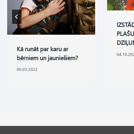
IZSTĀ
PLAŠU
DZIĻU
Kā runāt par karu ar
04.10.20
bērniem un jauniešiem?
06.03.2022