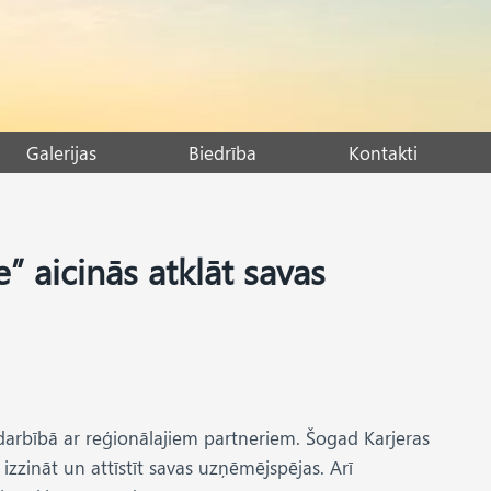
Galerijas
Biedrība
Kontakti
” aicinās atklāt savas
sadarbībā ar reģionālajiem partneriem. Šogad Karjeras
izzināt un attīstīt savas uzņēmējspējas. Arī