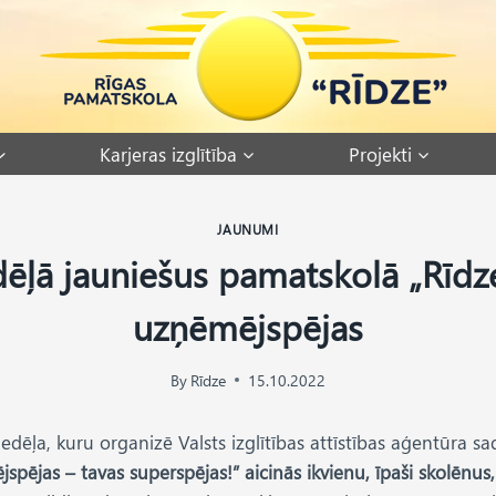
Karjeras izglītība
Projekti
JAUNUMI
ēļā jauniešus pamatskolā „Rīdze
uzņēmējspējas
By
Rīdze
15.10.2022
 nedēļa, kuru organizē Valsts izglītības attīstības aģentūra 
jspējas – tavas superspējas!”
aicinās ikvienu, īpaši skolēnus,