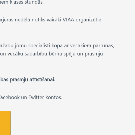
ējiem klases stundās.
jeras nedēļā notiks vairāki VIAA organizētie
dažādu jomu speciālisti kopā ar vecākiem pārrunās,
u un vecāku sadarbību bērna spēju un prasmju
bas prasmju attīstīšanai.
Facebook un Twitter kontos.