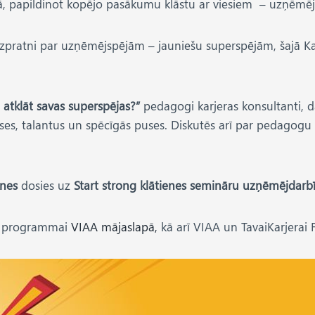
ļā, papildinot kopējo pasākumu klāstu ar viesiem – uzņēm
izpratni par uzņēmējspējām – jauniešu superspējām, šajā Kar
m atklāt savas superspējas?”
pedagogi karjeras konsultanti, 
eses, talantus un spēcīgās puses. Diskutēs arī par pedagog
knes
dosies uz
Start strong klātienes semināru uzņēmējdarbī
un programmai
VIAA mājaslapā,
kā arī VIAA un TavaiKarjerai 