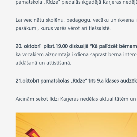
pamatskola „Rīdze” piedalās ikgadējā Karjeras nedē
Lai veicinātu skolēnu, pedagogu, vecāku un ikviena 
pasākumi, kurus varēs vērot arī tiešsaistē.
20. oktobrī plkst.19.00 diskusijā “Kā palīdzēt bērna
kā vecākiem aizņemtajā ikdienā saprast bērna inter
atklāšanā un attīstīšanā.
21.oktobrī pamatskolas „Rīdze” trīs 9.a klases audzē
Aicinām sekot līdzi Karjeras nedēļas aktualitātēm 