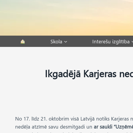
Skip
to
content
Skola
Interešu izglītība
Ikgadējā Karjeras ned
No 17. līdz 21. oktobrim visā Latvijā notiks Karjeras
nedēļa atzīmē savu desmitgadi un
ar saukli “Uzņēmē