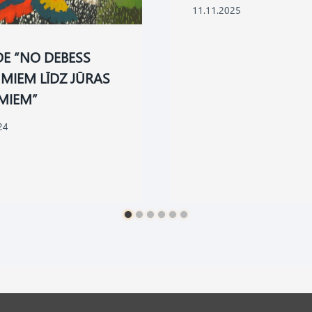
11.11.2025
DE “NO DEBESS
MIEM LĪDZ JŪRAS
MIEM”
24