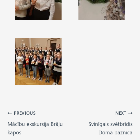
Post
PREVIOUS
NEXT
Mācību ekskursija Brāļu
Svinīgais svētbrīdis
navigation
kapos
Doma baznīcā