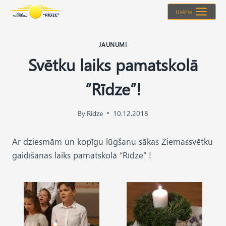
Skip
Izvēlne
to
content
JAUNUMI
Svētku laiks pamatskolā
“Rīdze”!
By
Rīdze
10.12.2018
Ar dziesmām un kopīgu lūgšanu sākas Ziemassvētku
gaidīšanas laiks pamatskolā “Rīdze” !