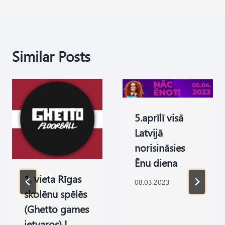
Similar Posts
5.aprīlī visā
Latvijā
norisināsies
Ēnu diena
1. vieta Rīgas
08.03.2023
skolēnu spēlēs
(Ghetto games
ietvaros) !