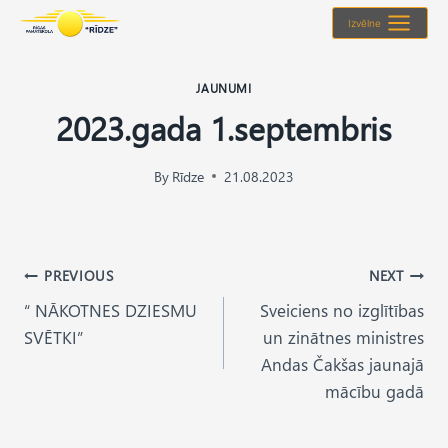
Skip
Izvēlne
to
content
JAUNUMI
2023.gada 1.septembris
By
Rīdze
21.08.2023
Post
PREVIOUS
NEXT
“ NĀKOTNES DZIESMU
Sveiciens no izglītības
navigation
SVĒTKI”
un zinātnes ministres
Andas Čakšas jaunajā
mācību gadā