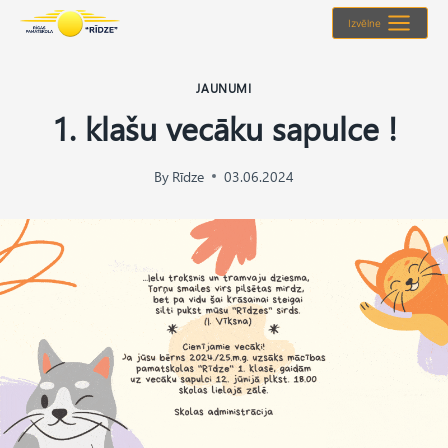
Skip
Izvēlne
to
content
JAUNUMI
1. klašu vecāku sapulce !
By
Rīdze
03.06.2024