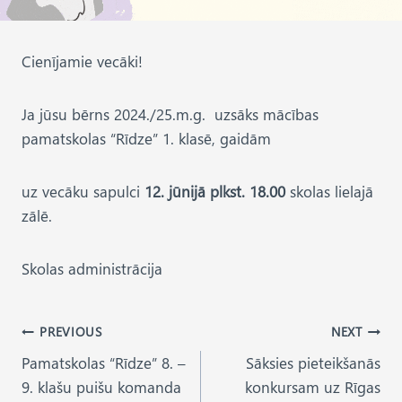
Cienījamie vecāki!
Ja jūsu bērns 2024./25.m.g. uzsāks mācības
pamatskolas “Rīdze” 1. klasē, gaidām
uz vecāku sapulci
12. jūnijā plkst. 18.00
skolas lielajā
zālē.
Skolas administrācija
Post
PREVIOUS
NEXT
Pamatskolas “Rīdze” 8. –
Sāksies pieteikšanās
navigation
9. klašu puišu komanda
konkursam uz Rīgas