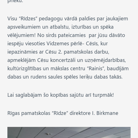
Visu “Rīdzes” pedagogu vārdā paldies par jaukajiem
apsveikumiem un atbalstu, izturības un spēka
vēlējumiem! No sirds pateicamies par jūsu dāvāto
iespēju viesoties Vidzemes pērlē- Cēsīs, kur
iepazināmies ar Cēsu 2. pamatskolas darbu,
apmeklējām Cēsu koncertzāli un uzņēmējdarbības,
kultūrizglītības un mākslas centru “Rainis”, baudījām
dabas un rudens saules spēles Ieriķu dabas takās.
Lai saglabājam šo kopības sajūtu arī turpmāk!
Rīgas pamatskolas “Rīdze” direktore I. Birkmane