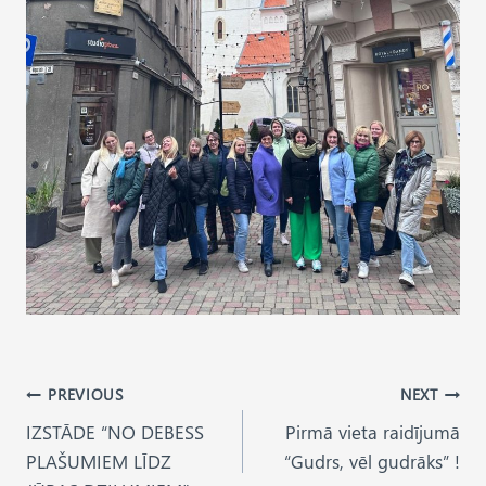
Post
PREVIOUS
NEXT
IZSTĀDE “NO DEBESS
Pirmā vieta raidījumā
navigation
PLAŠUMIEM LĪDZ
“Gudrs, vēl gudrāks” !