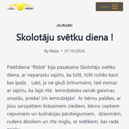
Skip
Izvēlne
to
content
JAUNUMI
Skolotāju svētku diena !
By
Rīdze
07.10.2024
Piektdiena “Rīdzē” bija pasakaina Skolotāju svētku
diena, ar neparastu sajūtu, ka tūlīt, tūlīt notiks kaut
kas īpašs. Labi, ja ne gluži brīnumains, tad vismaz
ar sajūtu, ka šajā rītā iemirdzēsies vairāk gaismas,
smaidu, prieka! Un iemirdzējās! Ar bērnu paldies, ar
jūsu sarūpētiem krāsainiem ziediem, bērnu ceptiem
cepumiem un kulinārijas pārsteigumiem, dziesmām,
rudens āboliem un rīta miglu, ar svētkiem, kas rada
prieku.